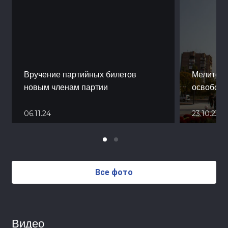
Вручение партийных билетов
Мелитопо
новым членам партии
освобожд
06.11.24
23.10.23
Все фото
Видео