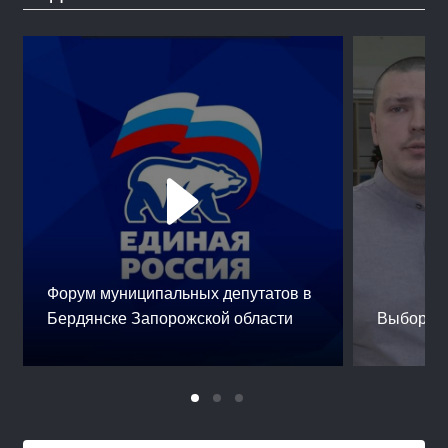
Форум муниципальных депутатов в
Бердянске Запорожской области
Выборы 2